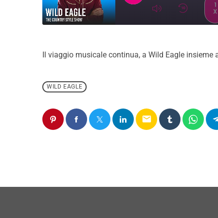
1
X
SUBSCRIBE
SH
SHARE
RSS FEED
Il viaggio musicale continua, a Wild Eagle insieme a
LINK
EMBED
WILD EAGLE
email