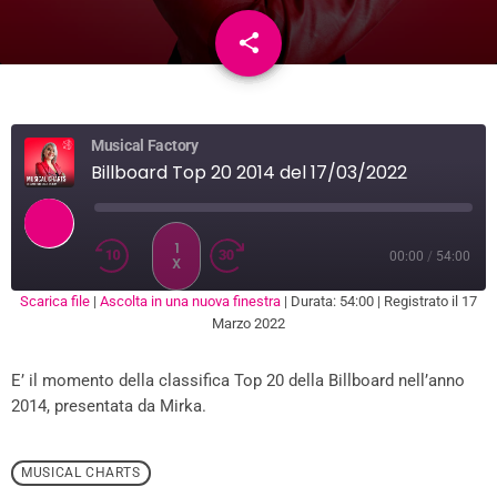
share
email
Musical Factory
Billboard Top 20 2014 del 17/03/2022
1
00:00
/
54:00
X
Scarica file
|
Ascolta in una nuova finestra
|
Durata: 54:00
|
Registrato il 17
SUBSCRIBE
SHARE
Marzo 2022
SHARE
RSS FEED
E’ il momento della classifica Top 20 della Billboard nell’anno
LINK
2014, presentata da Mirka.
EMBED
MUSICAL CHARTS