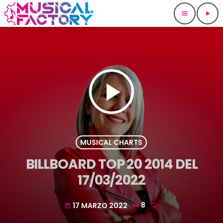
menu
play_arrow
play_arrow
MUSICAL CHARTS
BILLBOARD TOP 20 2014 DEL
17/03/2022
17 MARZO 2022
8
today