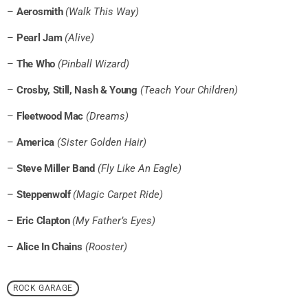
–
Aerosmith
(Walk This Way)
–
Pearl Jam
(Alive)
–
The Who
(Pinball Wizard)
–
Crosby, Still, Nash & Young
(Teach Your Children)
–
Fleetwood Mac
(Dreams)
–
America
(Sister Golden Hair)
–
Steve Miller Band
(Fly Like An Eagle)
–
Steppenwolf
(Magic Carpet Ride)
–
Eric Clapton
(My Father’s Eyes)
–
Alice In Chains
(Rooster)
ROCK GARAGE