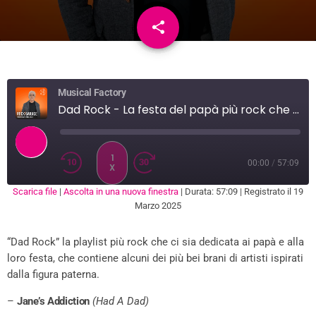
share
email
Musical Factory
Dad Rock - La festa del papà più rock che ci sia
1
00:00
/
57:09
X
Scarica file
|
Ascolta in una nuova finestra
|
Durata: 57:09
|
Registrato il 19
SUBSCRIBE
SHARE
Marzo 2025
SHARE
RSS FEED
“Dad Rock” la playlist più rock che ci sia dedicata ai papà e alla
LINK
loro festa, che contiene alcuni dei più bei brani di artisti ispirati
EMBED
dalla figura paterna.
–
Jane’s Addiction
(Had A Dad)