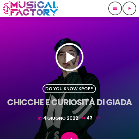
menu
play_arrow
play_arrow
DO YOU KNOW KPOP?
CHICCHE E CURIOSITÀ DI GIADA
4 GIUGNO 2022
43
today