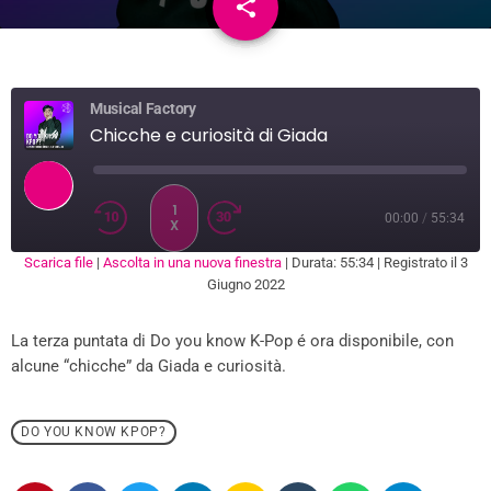
share
email
Musical Factory
Chicche e curiosità di Giada
1
00:00
/
55:34
X
Scarica file
|
Ascolta in una nuova finestra
|
Durata: 55:34
|
Registrato il 3
SUBSCRIBE
SHARE
Giugno 2022
SHARE
RSS FEED
La terza puntata di Do you know K-Pop é ora disponibile, con
LINK
alcune “chicche” da Giada e curiosità.
EMBED
DO YOU KNOW KPOP?