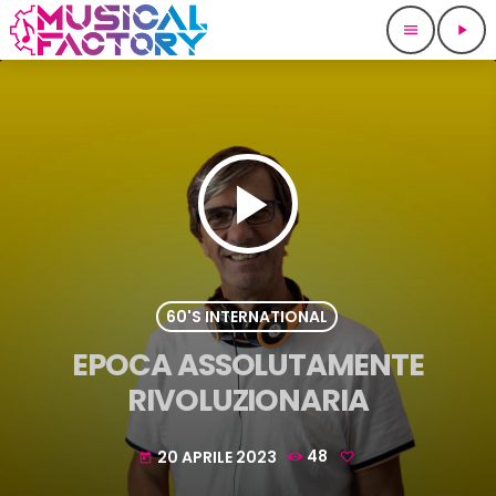
menu
play_arrow
play_arrow
60'S INTERNATIONAL
EPOCA ASSOLUTAMENTE
RIVOLUZIONARIA
20 APRILE 2023
48
today