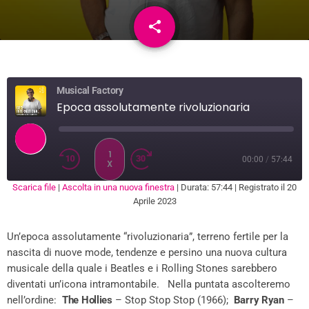
share
email
Musical Factory
Epoca assolutamente rivoluzionaria
1
00:00
/
57:44
X
Scarica file
|
Ascolta in una nuova finestra
|
Durata: 57:44
|
Registrato il 20
SUBSCRIBE
SHARE
Aprile 2023
SHARE
RSS FEED
Un’epoca assolutamente “rivoluzionaria”, terreno fertile per la
LINK
nascita di nuove mode, tendenze e persino una nuova cultura
EMBED
musicale della quale i Beatles e i Rolling Stones sarebbero
diventati un’icona intramontabile. Nella puntata ascolteremo
nell’ordine:
The Hollies
– Stop Stop Stop (1966);
Barry Ryan
–