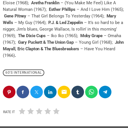
Eloise (1968);
Aretha Franklin
– (You Make Me Feel) Like A
Natural Woman (1967);
Esther Phillips
– And I Love Him (1965);
Gene Pitney
– That Girl Belongs To Yesterday (1964);
Mary
Wells
– My Guy (1964);
P.J. & Led Zeppelin
– It’s so hard to be a
nigger, Jim’s blues, George Wallace, Is rollin’ in this morning’
(1969);
The Dixie Cups
– Iko Iko (1965);
Moby Grape
– Omaha
(1967);
Gary Puckett & The Union Gap
– Young Girl (1968);
John
Mayall, Eric Clapton & The Bluesbreakers
– Have You Heard
(1966)
.
60'S INTERNATIONAL
email
RATE IT