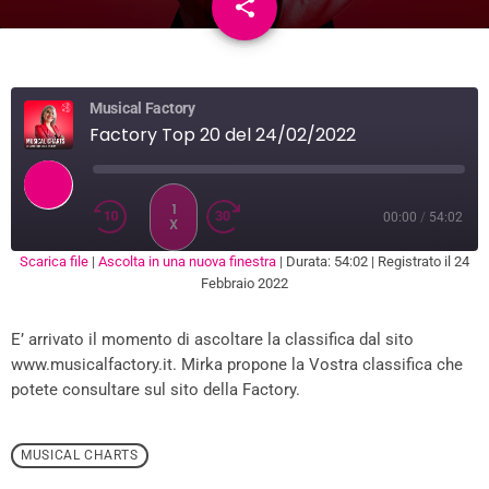
share
email
Musical Factory
Factory Top 20 del 24/02/2022
1
00:00
/
54:02
X
Scarica file
|
Ascolta in una nuova finestra
|
Durata: 54:02
|
Registrato il 24
SUBSCRIBE
SHARE
Febbraio 2022
SHARE
RSS FEED
E’ arrivato il momento di ascoltare la classifica dal sito
LINK
www.musicalfactory.it. Mirka propone la Vostra classifica che
EMBED
potete consultare sul sito della Factory.
MUSICAL CHARTS