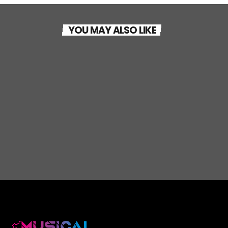
ROCK GARAGE
YOU MAY ALSO LIKE
Dad’s Rock
today
19 MARZO 2026
16
ROCK GARAGE
Alternative Christmas Rock
play_arrow
today
17 DICEMBRE 2025
21
ROCK GARAGE
Rock Hits – November 2025
play_arrow
today
18 NOVEMBRE 2025
35
play_arrow