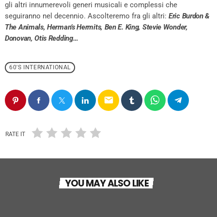
gli altri innumerevoli generi musicali e complessi che
seguiranno nel decennio. Ascolteremo fra gli altri:
Eric Burdon &
The Animals, Herman’s Hermits, Ben E. King, Stevie Wonder,
Donovan, Otis Redding…
60'S INTERNATIONAL
email
RATE IT
60'S INTERNATIONAL
YOU MAY ALSO LIKE
Ascoltavamo Bandiera Gialla (Ultima
puntata)
today
20 LUGLIO 2023
99
12
60'S INTERNATIONAL