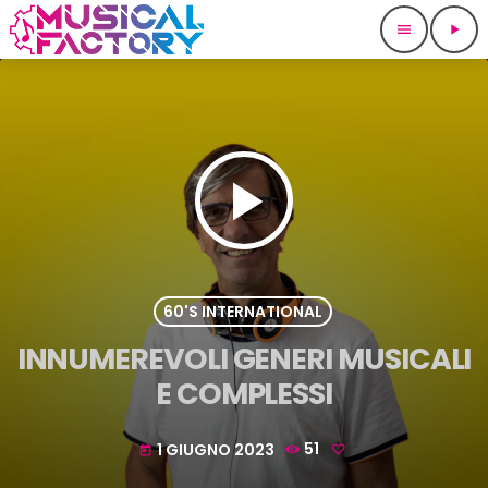
menu
play_arrow
play_arrow
60'S INTERNATIONAL
INNUMEREVOLI GENERI MUSICALI
E COMPLESSI
1 GIUGNO 2023
51
today