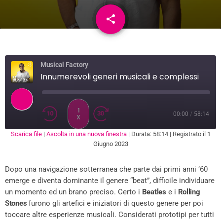
share
email
Musical Factory
Innumerevoli generi musicali e complessi
1
00:00
/
58:14
X
Scarica file
|
Ascolta in una nuova finestra
|
Durata: 58:14
|
Registrato il 1
SUBSCRIBE
SHARE
Giugno 2023
SHARE
RSS FEED
Dopo una navigazione sotterranea che parte dai primi anni ’60
LINK
emerge e diventa dominante il genere “beat”, difficile individuare
EMBED
un momento ed un brano preciso. Certo i
Beatles
e i
Rolling
Stones
furono gli artefici e iniziatori di questo genere per poi
toccare altre esperienze musicali. Considerati prototipi per tutti