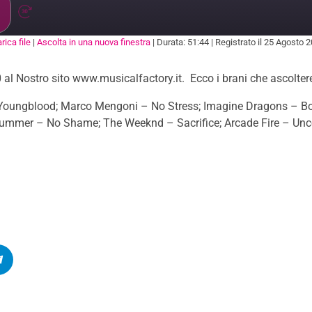
rica file
|
Ascolta in una nuova finestra
|
Durata: 51:44
|
Registrato il 25 Agosto 
ARE
 al Nostro sito www.musicalfactory.it. Ecco i brani che ascolter
ungblood; Marco Mengoni – No Stress; Imagine Dragons – Bon
ummer – No Shame; The Weeknd – Sacrifice; Arcade Fire – Unco