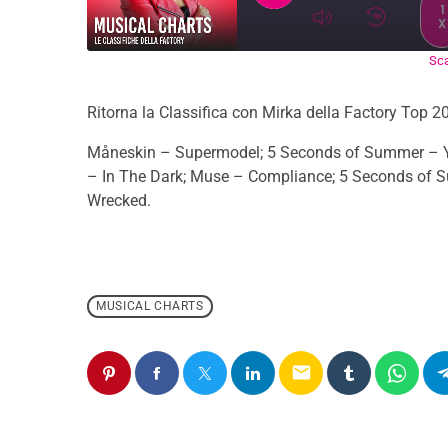
1
X
Sca
SUBSCRIBE
SH
SHARE
RSS FEED
Ritorna la Classifica con Mirka della Factory Top 20
LINK
Måneskin – Supermodel; 5 Seconds of Summer – Yo
EMBED
– In The Dark; Muse – Compliance; 5 Seconds of S
Wrecked.
MUSICAL CHARTS
email