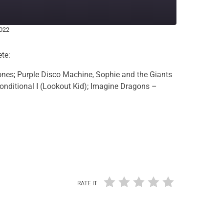
2022
ete:
es; Purple Disco Machine, Sophie and the Giants
nditional I (Lookout Kid); Imagine Dragons –
RATE IT