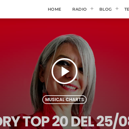
HOME
RADIO
BLOG
T
play_arrow
MUSICAL CHARTS
RY TOP 20 DEL 25/0