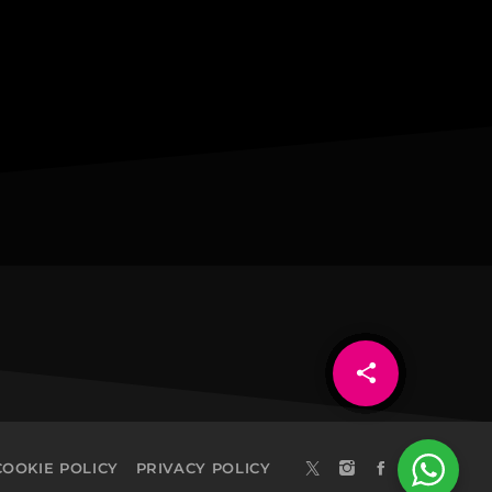
share
email
COOKIE POLICY
PRIVACY POLICY