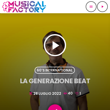
menu
play_arrow
play_arrow
60'S INTERNATIONAL
LA GENERAZIONE BEAT
28 LUGLIO 2022
40
1
today