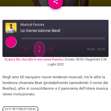
share
email
1
Musical Factory
La Generazione Beat
1
00:00
/
58:50
X
Scarica file
|
Ascolta in una nuova finestra
|
Durata: 58:50
|
Registrato il 28
SUBSCRIBE
SHARE
Luglio 2022
SHARE
RSS FEED
Negli anni 60 nacquero nuove tendenze musicali, tra le altre la
LINK
tendenza chiamata Beat (probabilmente riprendendo il nome dai
EMBED
Beatles), altre si consolidarono e il panorama dell’intera musica
venne rivoluzionato.
60'S INTERNATIONAL