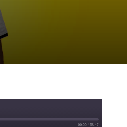
00:00
/
58:47