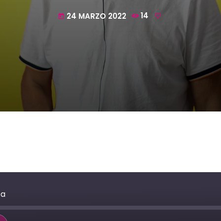
24 MARZO 2022
14
today
ca