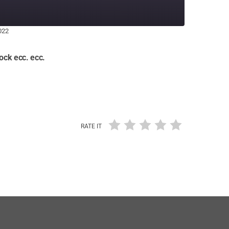
022
ck ecc. ecc.
RATE IT