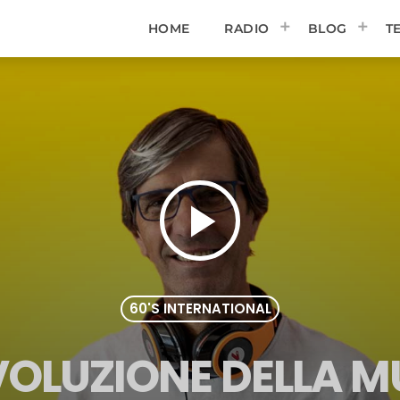
HOME
RADIO
BLOG
T
play_arrow
60'S INTERNATIONAL
VOLUZIONE DELLA 