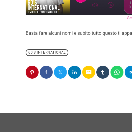
1
X
Sca
SUBSCRIBE
SH
SHARE
RSS FEED
Basta fare alcuni nomi e subito tutto questo ti appa
LINK
EMBED
60'S INTERNATIONAL
email