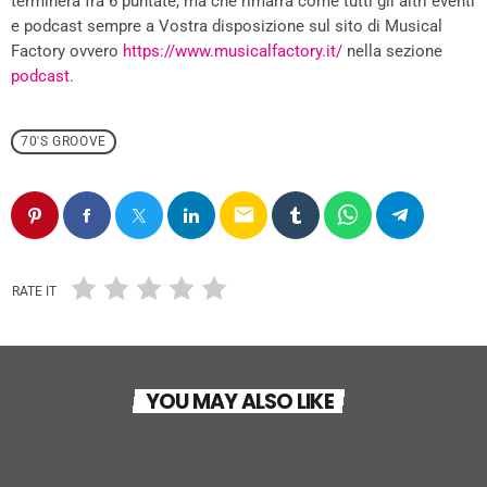
terminerà fra 6 puntate, ma che rimarrà come tutti gli altri eventi
e podcast sempre a Vostra disposizione sul sito di Musical
Factory ovvero
https://www.musicalfactory.it/
nella sezione
podcast.
70'S GROOVE
email
RATE IT
70'S GROOVE
YOU MAY ALSO LIKE
Gli anni ’70 hanno lasciato una traccia
indelebile
today
9 OTTOBRE 2025
42
70'S GROOVE