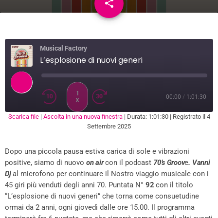
share
email
Musical Factory
L’esplosione di nuovi generi
1
00:00
/
1:01:30
X
Scarica file
|
Ascolta in una nuova finestra
|
Durata: 1:01:30
|
Registrato il 4
SUBSCRIBE
SHARE
Settembre 2025
SHARE
RSS FEED
Dopo una piccola pausa estiva carica di sole e vibrazioni
LINK
positive, siamo di nuovo
on air
con il podcast
70’s Groov
e
.
Vanni
EMBED
Dj
al microfono per continuare il Nostro viaggio musicale con i
45 giri più venduti degli anni 70. Puntata N°
92
con il titolo
“L’esplosione di nuovi generi” che torna come consuetudine
ormai da 2 anni, ogni giovedì dalle ore 15.00. Il programma