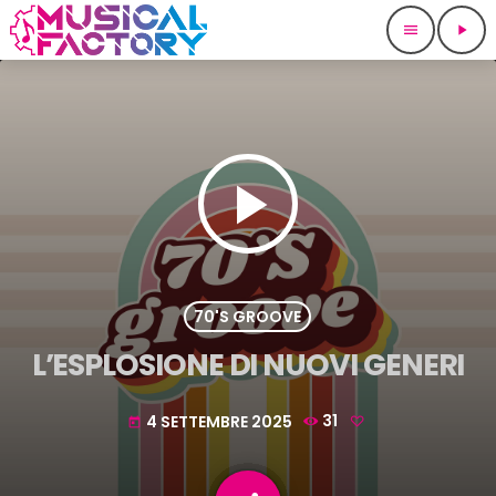
menu
play_arrow
play_arrow
70'S GROOVE
L’ESPLOSIONE DI NUOVI GENERI
4 SETTEMBRE 2025
31
today