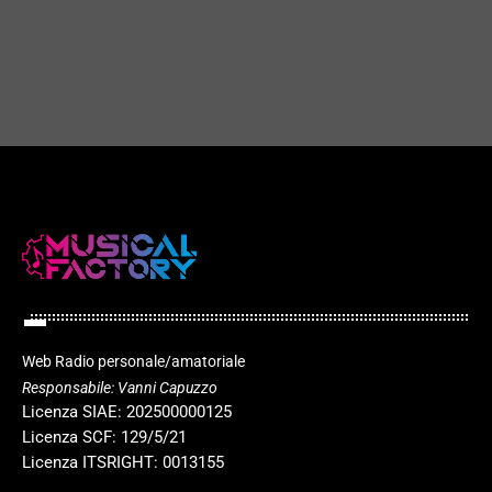
I 45 giri di successo
play_arrow
today
6 LUGLIO 2023
88
play_arrow
Web Radio personale/amatoriale
Responsabile: Vanni Capuzzo
Licenza SIAE: 202500000125
Licenza SCF: 129/5/21
Licenza ITSRIGHT: 0013155