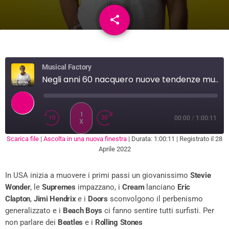
share
email
Musical Factory
Negli anni 60 nacquero nuove tendenze musicali
1
00:00
/
1:00:11
X
Scarica file
|
Ascolta in una nuova finestra
|
Durata: 1:00:11
|
Registrato il 28
SUBSCRIBE
SHARE
Aprile 2022
SHARE
RSS FEED
In USA inizia a muovere i primi passi un giovanissimo
Stevie
LINK
Wonder
, le
Supremes
impazzano, i
Cream
lanciano
Eric
EMBED
Clapton
,
Jimi Hendrix
e i
Doors
sconvolgono il perbenismo
generalizzato e i
Beach Boys
ci fanno sentire tutti surfisti. Per
non parlare dei
Beatles
e i
Rolling Stones