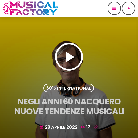
menu
play_arrow
play_arrow
60'S INTERNATIONAL
NEGLI ANNI 60 NACQUERO
NUOVE TENDENZE MUSICALI
28 APRILE 2022
12
today