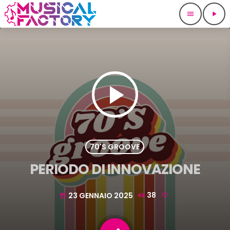
menu
play_arrow
play_arrow
70'S GROOVE
PERIODO DI INNOVAZIONE
23 GENNAIO 2025
38
today