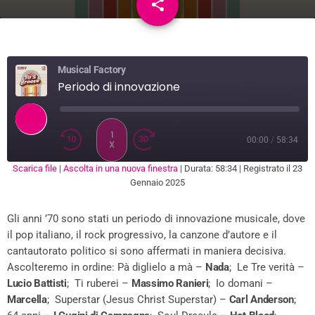
share
email
Musical Factory
Periodo di innovazione
1
00:00
/
58:34
X
Scarica file
|
Ascolta in una nuova finestra
|
Durata: 58:34
|
Registrato il 23
SUBSCRIBE
SHARE
Gennaio 2025
SHARE
RSS FEED
Gli anni ’70 sono stati un periodo di innovazione musicale, dove
LINK
il pop italiano, il rock progressivo, la canzone d’autore e il
EMBED
cantautorato politico si sono affermati in maniera decisiva.
Ascolteremo in ordine: Pà diglielo a mà –
Nada
; Le Tre verità –
Lucio Battisti
; Ti ruberei –
Massimo Ranieri
; Io domani –
Marcella
; Superstar (Jesus Christ Superstar) –
Carl Anderson
;