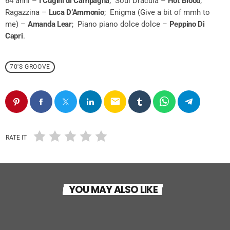
64 anni –
I Cugini di Campagna
; Soul Dracula –
Hot Blood
;
Ragazzina –
Luca D’Ammonio
; Enigma (Give a bit of mmh to
me) –
Amanda Lear
; Piano piano dolce dolce –
Peppino Di
Capri
.
70'S GROOVE
email
RATE IT
70'S GROOVE
YOU MAY ALSO LIKE
Gli anni ’70 hanno lasciato una traccia
indelebile
today
9 OTTOBRE 2025
42
70'S GROOVE