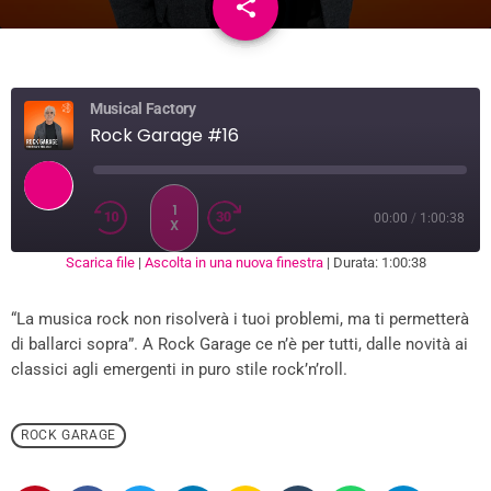
share
email
Musical Factory
Rock Garage #16
1
00:00
/
1:00:38
X
Scarica file
|
Ascolta in una nuova finestra
|
Durata: 1:00:38
SUBSCRIBE
SHARE
SHARE
RSS FEED
“La musica rock non risolverà i tuoi problemi, ma ti permetterà
LINK
di ballarci sopra”. A Rock Garage ce n’è per tutti, dalle novità ai
classici agli emergenti in puro stile rock’n’roll.
EMBED
ROCK GARAGE