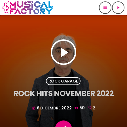
menu
play_arrow
play_arrow
ROCK GARAGE
ROCK HITS NOVEMBER 2022
6 DICEMBRE 2022
50
2
today