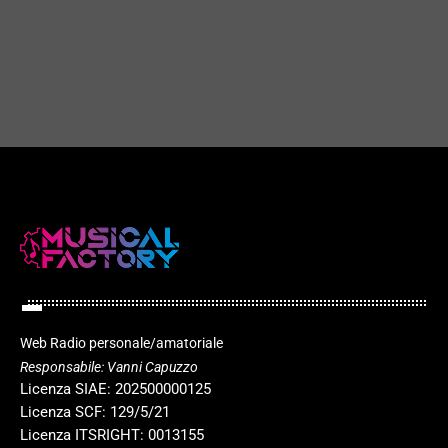
Rock Hits – November 2025
play_arrow
today
18 NOVEMBRE 2025
35
play_arrow
Web Radio personale/amatoriale
Responsabile: Vanni Capuzzo
Licenza SIAE: 202500000125
Licenza SCF: 129/5/21
Licenza ITSRIGHT: 0013155