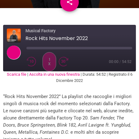
share
email
2
Musical Factory
Rock Hits November 2022
1
00:00
/
54:52
X
Scarica file
|
Ascolta in una nuova finestra
|
Durata: 54:52
|
Registrato il 6
SUBSCRIBE
SHARE
Dicembre 2022
SHARE
RSS FEED
“Rock Hits November 2022” La playlist che raccoglie i migliori
LINK
singoli di musica rock del momento selezionati dalla Factory.
EMBED
Le nuove canzoni più seguite e cliccate nel web, alcune inedite,
alcune direttamente dalla Factory Top 20.
Sam Fender, The
Doors, Bruce Springsteen, Blink 182, Avril Lavigne ft. Yungblud,
Queen, Metallica, Fontaines D.C.
e molti altri da scoprire