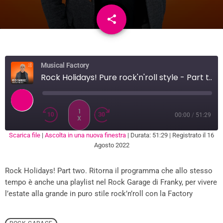
share
email
1
Musical Factory
Rock Holidays! Pure rock'n'roll style - Part two
1
00:00
/
51:29
X
Scarica file
|
Ascolta in una nuova finestra
|
Durata: 51:29
|
Registrato il 16
SUBSCRIBE
SHARE
Agosto 2022
SHARE
RSS FEED
Rock Holidays! Part two. Ritorna il programma che allo stesso
LINK
tempo è anche una playlist nel Rock Garage di Franky, per vivere
EMBED
l’estate alla grande in puro stile rock’n’roll con la Factory