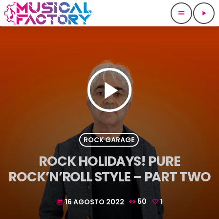
menu
play_arrow
play_arrow
ROCK GARAGE
ROCK HOLIDAYS! PURE
ROCK’N’ROLL STYLE – PART TWO
16 AGOSTO 2022
50
1
today