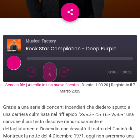
share
email
Musical Factory
Rock Star Compilation - Deep Purple
1
00:00
/
1:00:20
X
Scarica file
|
Ascolta in una nuova finestra
|
Durata: 1:00:20
|
Registrato il 7
SUBSCRIBE
SHARE
Marzo 2023
SHARE
RSS FEED
Grazie a una serie di concerti incendiari che diedero spunto a
LINK
una carriera culminata nel riff epico
una
“Smoke On The Water”
EMBED
canzone il cui testo descrive minuziosamente e
dettagliatamente l’incendio che devastò il teatro del Casinò di
Montreux la notte del 4 Dicembre 1971, oggi non avremmo una