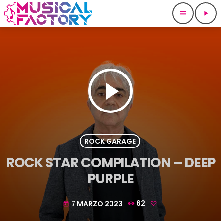
menu
play_arrow
play_arrow
ROCK GARAGE
ROCK STAR COMPILATION – DEEP
PURPLE
7 MARZO 2023
62
today