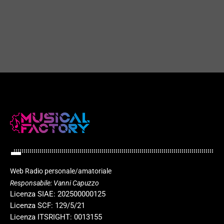
Rock Hits – November 2025
play_arrow
today
18 NOVEMBRE 2025
35
play_arrow
Web Radio personale/amatoriale
Responsabile: Vanni Capuzzo
Licenza SIAE: 202500000125
Licenza SCF: 129/5/21
Licenza ITSRIGHT: 0013155