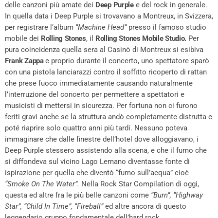
delle canzoni più amate dei
Deep Purple
e del rock in generale.
In quella data i Deep Purple si trovavano a Montreux, in Svizzera,
per registrare l’album
“Machine Head”
presso il famoso studio
mobile dei
Rolling Stones
, il
Rolling Stones Mobile Studio.
Per
pura coincidenza quella sera al Casinò di Montreux si esibiva
Frank Zappa
e proprio durante il concerto, uno spettatore sparò
con una pistola lanciarazzi contro il soffitto ricoperto di rattan
che prese fuoco immediatamente causando naturalmente
l’interruzione del concerto per permettere a spettatori e
musicisti di mettersi in sicurezza. Per fortuna non ci furono
feriti gravi anche se la struttura andò completamente distrutta e
poté riaprire solo quattro anni più tardi. Nessuno poteva
immaginare che dalle finestre dell’hotel dove alloggiavano, i
Deep Purple stessero assistendo alla scena, e che il fumo che
si diffondeva sul vicino Lago Lemano diventasse fonte di
ispirazione per quella che diventò “fumo sull’acqua” cioè
“Smoke On The Water”.
Nella Rock Star Compilation di oggi,
questa ed altre fra le più belle canzoni come
“Burn”, “Highway
Star”, “Child In Time”, “Fireball”
ed altre ancora di questo
leggendario gruppo fondamentale dell’hard rock.