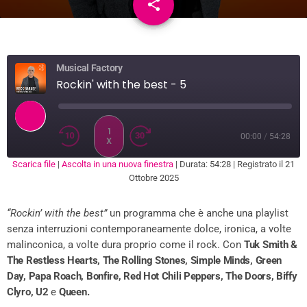
share
email
5
Musical Factory
Rockin' with the best - 5
1
00:00
/
54:28
X
Scarica file
|
Ascolta in una nuova finestra
|
Durata: 54:28
|
Registrato il 21
SUBSCRIBE
SHARE
Ottobre 2025
SHARE
RSS FEED
“Rockin’ with the best”
un programma che è anche una playlist
LINK
senza interruzioni contemporaneamente dolce, ironica, a volte
EMBED
malinconica, a volte dura proprio come il rock. Con
Tuk Smith &
The Restless Hearts, The Rolling Stones, Simple Minds, Green
Day, Papa Roach, Bonfire, Red Hot Chili Peppers, The Doors, Biffy
Clyro, U2
e
Queen.