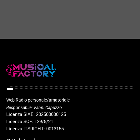
today
18 NOVEMBRE 2025
35
play_arrow
Web Radio personale/amatoriale
Responsabile: Vanni Capuzzo
Licenza SIAE: 202500000125
Licenza SCF: 129/5/21
Licenza ITSRIGHT: 0013155