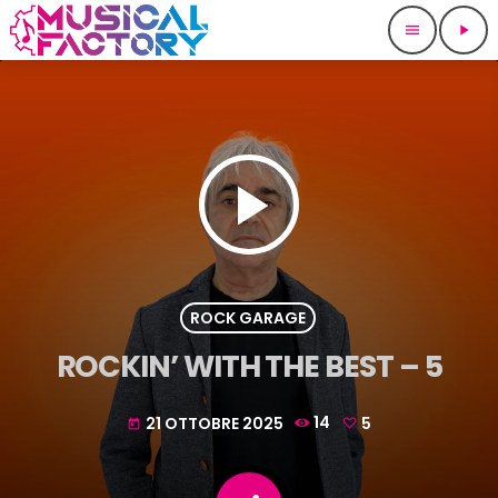
menu
play_arrow
play_arrow
ROCK GARAGE
ROCKIN’ WITH THE BEST – 5
21 OTTOBRE 2025
14
5
today