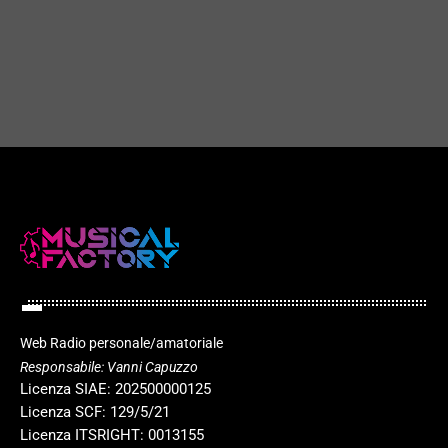
Le 20 migliori canzoni di sempre
play_arrow
today
26 SETTEMBRE 2024
131
1
play_arrow
Web Radio personale/amatoriale
Responsabile: Vanni Capuzzo
Licenza SIAE: 202500000125
Licenza SCF: 129/5/21
Licenza ITSRIGHT: 0013155