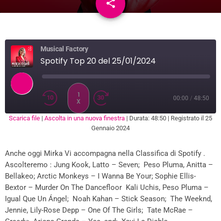
share
email
Musical Factory
Spotify Top 20 del 25/01/2024
1
00:00
/
48:50
X
Scarica file
|
Ascolta in una nuova finestra
|
Durata: 48:50
|
Registrato il 25
SUBSCRIBE
SHARE
Gennaio 2024
SHARE
RSS FEED
Anche oggi Mirka Vi accompagna nella Classifica di Spotify .
LINK
Ascolteremo : Jung Kook, Latto – Seven; Peso Pluma, Anitta –
EMBED
Bellakeo; Arctic Monkeys – I Wanna Be Your; Sophie Ellis-
Bextor – Murder On The Dancefloor Kali Uchis, Peso Pluma –
Igual Que Un Ángel; Noah Kahan – Stick Season; The Weeknd,
Jennie, Lily-Rose Depp – One Of The Girls; Tate McRae –