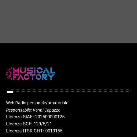
Best Country with Stefano Dj
play_arrow
today
27 OTTOBRE 2025
21
play_arrow
Web Radio personale/amatoriale
Responsabile: Vanni Capuzzo
Licenza SIAE: 202500000125
Licenza SCF: 129/5/21
Licenza ITSRIGHT: 0013155