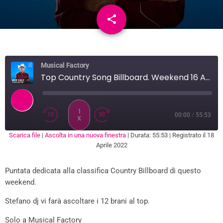
share
email
Musical Factory
Top Country Song Billboard. Weekend 16 April
1
00:00
/
55:53
X
Scarica file
|
Ascolta in una nuova finestra
|
Durata: 55:53
|
Registrato il 18
SUBSCRIBE
SHARE
Aprile 2022
SHARE
RSS FEED
Puntata dedicata alla classifica Country Billboard di questo
LINK
weekend.
EMBED
Stefano dj vi farà ascoltare i 12 brani al top.
Solo a Musical Factory