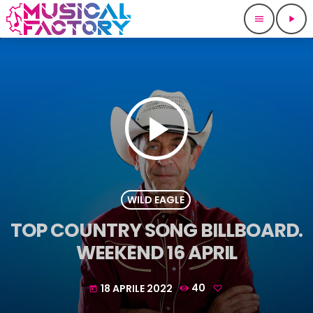
menu
play_arrow
play_arrow
WILD EAGLE
TOP COUNTRY SONG BILLBOARD.
WEEKEND 16 APRIL
18 APRILE 2022
40
today