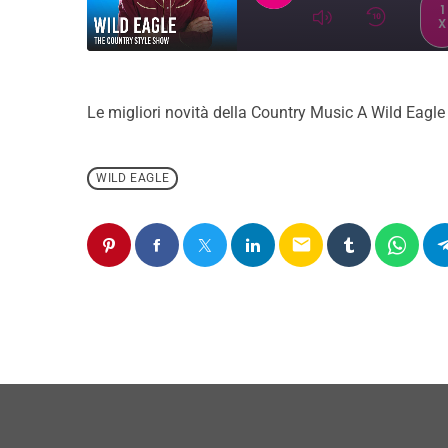
1
X
SUBSCRIBE
SH
SHARE
RSS FEED
Le migliori novità della Country Music A Wild Eagle
LINK
EMBED
WILD EAGLE
email