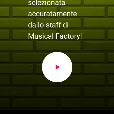
selezionata
accuratamente
dallo staff di
Musical Factory!
play_arrow