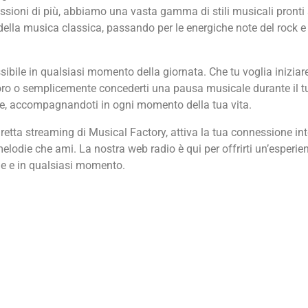
assioni di più, abbiamo una vasta gamma di stili musicali pronti
 della musica classica, passando per le energiche note del rock e
ibile in qualsiasi momento della giornata. Che tu voglia iniziare
voro o semplicemente concederti una pausa musicale durante il t
n te, accompagnandoti in ogni momento della tua vita.
etta streaming di Musical Factory, attiva la tua connessione intern
elodie che ami. La nostra web radio è qui per offrirti un’esperie
ue e in qualsiasi momento.