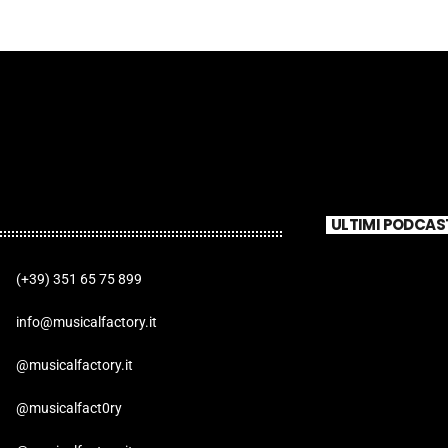
ULTIMI PODCAS
(+39) 351 65 75 899
info@musicalfactory.it
@musicalfactory.it
@musicalfact0ry