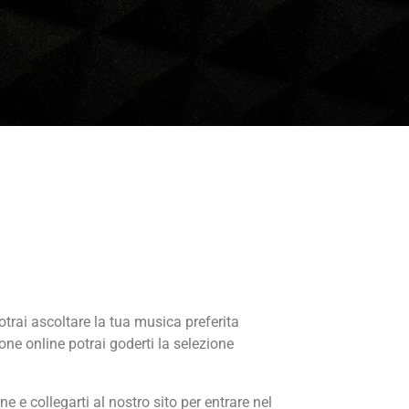
otrai ascoltare la tua musica preferita
one online potrai goderti la selezione
 e collegarti al nostro sito per entrare nel