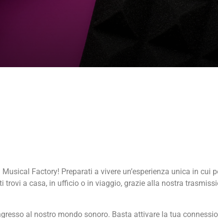
E SU 24
 Musical Factory! Preparati a vivere un’esperienza unica in cui p
rovi a casa, in ufficio o in viaggio, grazie alla nostra trasmissi
ingresso al nostro mondo sonoro. Basta attivare la tua connessione