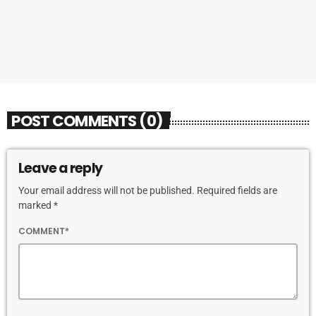
Dance Time anni ’90 e 2000
today
13 FEBBRAIO 2026
249
POST COMMENTS (0)
Leave a reply
Your email address will not be published. Required fields are
marked *
COMMENT*