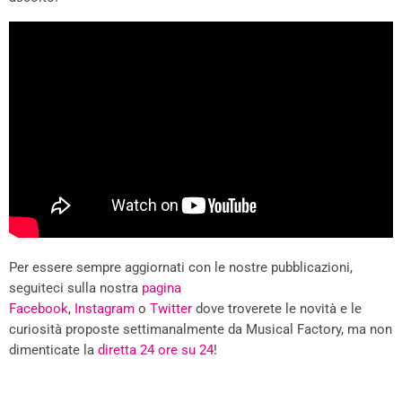
Per essere sempre aggiornati con le nostre pubblicazioni,
seguiteci sulla nostra
pagina
Facebook
,
Instagram
o
Twitter
dove troverete le novità e le
curiosità proposte settimanalmente da Musical Factory, ma non
dimenticate la
diretta 24 ore su 24
!