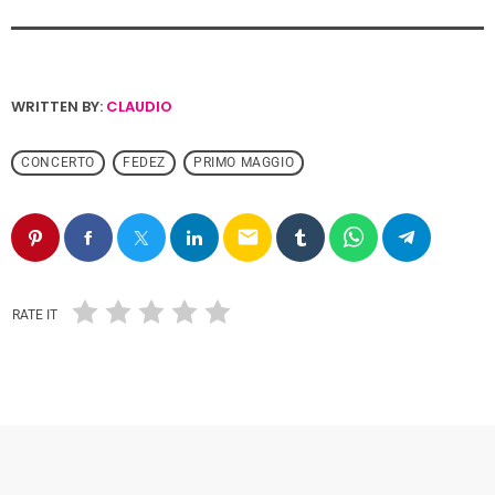
WRITTEN BY:
CLAUDIO
CONCERTO
FEDEZ
PRIMO MAGGIO
email
RATE IT