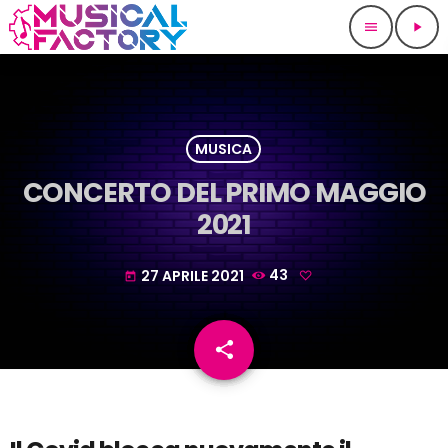
menu
play_arrow
MUSICA
CONCERTO DEL PRIMO MAGGIO
2021
27 APRILE 2021
43
today
share
email