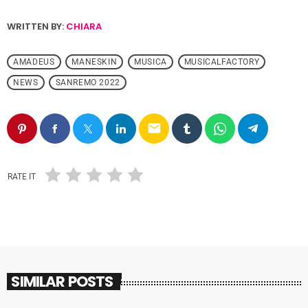
WRITTEN BY:
CHIARA
AMADEUS
MANESKIN
MUSICA
MUSICALFACTORY
NEWS
SANREMO 2022
email
RATE IT
SIMILAR POSTS