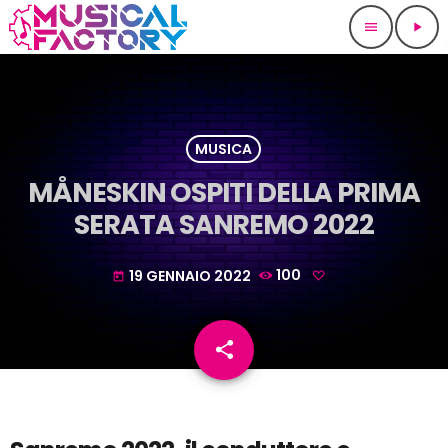
menu
play_arrow
MUSICA
MÅNESKIN OSPITI DELLA PRIMA
SERATA SANREMO 2022
19 GENNAIO 2022
100
today
share
email