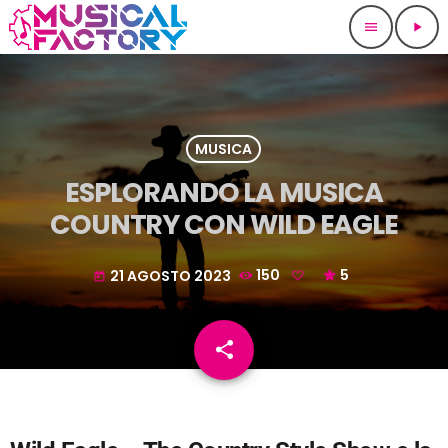
menu
play_arrow
MUSICA
ESPLORANDO LA MUSICA
COUNTRY CON WILD EAGLE
21 AGOSTO 2023
150
5
today
share
email