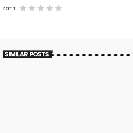
RATE IT
SIMILAR POSTS
insert_link