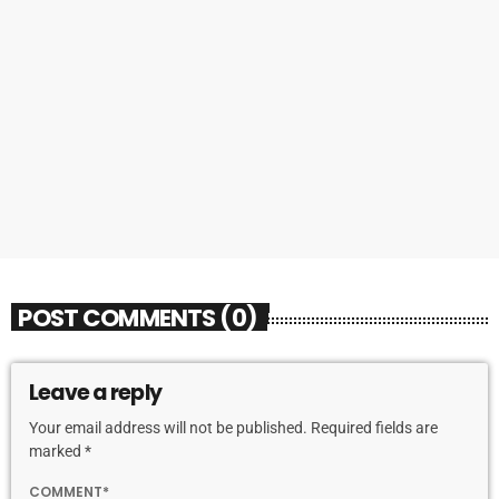
MUSICA
Dance Zone: radio dance online 24/7 con
Dance Time anni ’90 e 2000
today
13 FEBBRAIO 2026
249
POST COMMENTS (0)
Leave a reply
Your email address will not be published. Required fields are
marked *
COMMENT*