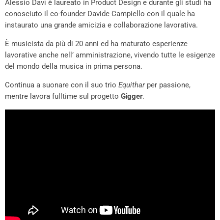
Alessio Davì è laureato in Product Design e durante gli studi ha
conosciuto il co-founder Davide Campiello con il quale ha
instaurato una grande amicizia e collaborazione lavorativa.
È musicista da più di 20 anni ed ha maturato esperienze
lavorative anche nell’ amministrazione, vivendo tutte le esigenze
del mondo della musica in prima persona.
Continua a suonare con il suo trio
Equithar
per passione,
mentre lavora fulltime sul progetto
Gigger
.