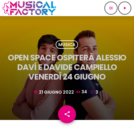
menu
play_arrow
MUSICA
OPEN SPACE OSPITERÀ ALESSIO
DAVÍ E DAVIDE CAMPIELLO
VENERDÍ 24 GIUGNO
21 GIUGNO 2022
34
3
today
share
email
3