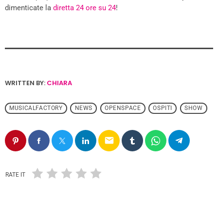
dimenticate la
diretta 24 ore su 24
!
WRITTEN BY:
CHIARA
MUSICALFACTORY
NEWS
OPENSPACE
OSPITI
SHOW
email
RATE IT