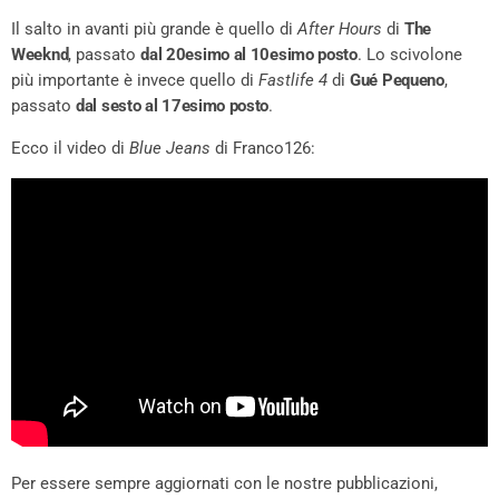
Il salto in avanti più grande è quello di
After Hours
di
The
Weeknd
, passato
dal 20esimo al 10esimo posto
. Lo scivolone
più importante è invece quello di
Fastlife 4
di
Gué Pequeno
,
passato
dal sesto al 17esimo posto
.
Ecco il video di
Blue Jeans
di Franco126:
Per essere sempre aggiornati con le nostre pubblicazioni,