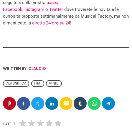
seguiteci sulla nostra
pagina
Facebook
,
Instagram
o
Twitter
dove troverete le novità e le
curiosità proposte settimanalmente da Musical Factory, ma non
dimenticate la
diretta 24 ore su 24
!
WRITTEN BY:
CLAUDIO
CLASSIFICA
FIMI
VINILI
email
RATE IT