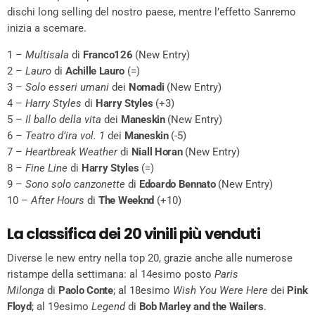
dischi long selling del nostro paese, mentre l’effetto Sanremo
inizia a scemare.
1 –
Multisala
di
Franco126
(New Entry)
2 –
Lauro
di
Achille Lauro
(=)
3 –
Solo esseri umani
dei
Nomadi
(New Entry)
4 –
Harry Styles
di
Harry Styles
(+3)
5 –
Il ballo della vita
dei
Maneskin
(New Entry)
6 –
Teatro d’ira vol. 1
dei
Maneskin
(-5)
7 –
Heartbreak Weather
di
Niall Horan
(New Entry)
8 –
Fine Line
di
Harry Styles
(=)
9 –
Sono solo canzonette
di
Edoardo Bennato
(New Entry)
10 –
After Hours
di
The Weeknd
(+10)
La classifica dei 20 vinili più venduti
Diverse le new entry nella top 20, grazie anche alle numerose
ristampe della settimana: al 14esimo posto
Paris
Milonga
di
Paolo Conte
; al 18esimo
Wish You Were Here
dei
Pink
Floyd
; al 19esimo
Legend
di
Bob Marley and the Wailers
.