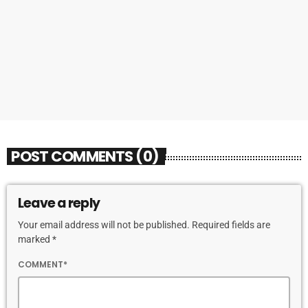
MUSICA
Dance Zone: radio dance online 24/7 con
Dance Time anni ’90 e 2000
today
13 FEBBRAIO 2026
249
POST COMMENTS (0)
Leave a reply
Your email address will not be published. Required fields are
marked *
COMMENT*