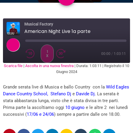
Musical Factory
American Night Live 1a parte
1
00:00
/
1:03:11
X
Scarica file
|
Ascolta in una nuova finestra
|
Durata: 1:03:11
|
Registrato il 10
SUBSCRIBE
SHARE
Giugno 2024
SHARE
RSS FEED
Grande serata live di Musica e ballo Country con la
Wild Eagles
LINK
Dance Country School, Stefano Dj
e
Davide Dj.
La serata è
EMBED
stata abbastanza lunga, visto che è stata divisa in tre parti.
Prima parte la ascoltiamo oggi
10 giugno
e le altre 2 nei lunedì
successivi (
17/06 e 24/06
) sempre a partire dalle ore 18.00.