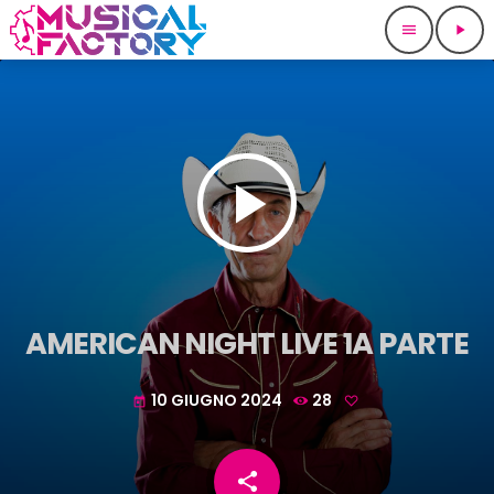
menu
play_arrow
play_arrow
AMERICAN NIGHT LIVE 1A PARTE
10 GIUGNO 2024
28
today
share
email