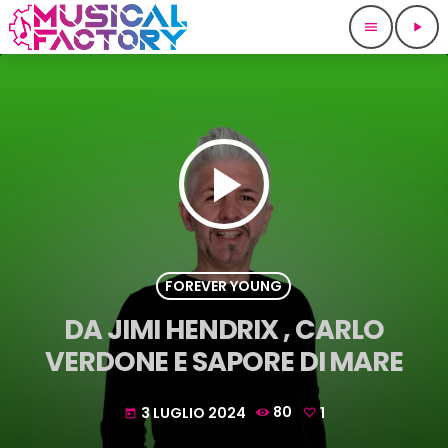
menu
play_arrow
play_arrow
FOREVER YOUNG
DA JIMI HENDRIX , CARLO
VERDONE E SAPORE DI MARE
3 LUGLIO 2024
80
1
today