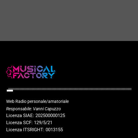
Festivalbar
play_arrow
today
29 APRILE 2026
54
2
2
play_arrow
Web Radio personale/amatoriale
Responsabile: Vanni Capuzzo
Licenza SIAE: 202500000125
Licenza SCF: 129/5/21
Licenza ITSRIGHT: 0013155