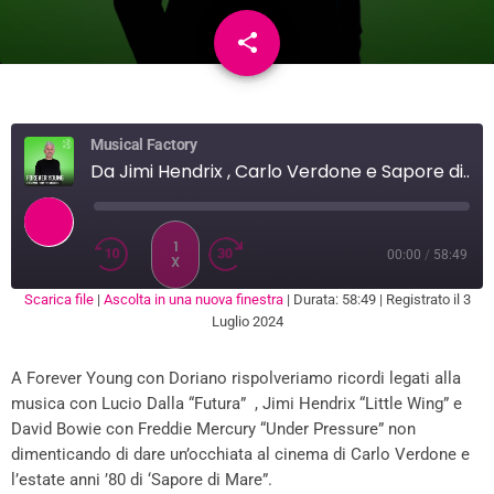
share
email
1
Musical Factory
Da Jimi Hendrix , Carlo Verdone e Sapore di Mare
1
00:00
/
58:49
X
Scarica file
|
Ascolta in una nuova finestra
|
Durata: 58:49
|
Registrato il 3
SUBSCRIBE
SHARE
Luglio 2024
SHARE
RSS FEED
A Forever Young con Doriano rispolveriamo ricordi legati alla
LINK
musica con Lucio Dalla “Futura” , Jimi Hendrix “Little Wing” e
EMBED
David Bowie con Freddie Mercury “Under Pressure” non
dimenticando di dare un’occhiata al cinema di Carlo Verdone e
l’estate anni ’80 di ‘Sapore di Mare”.