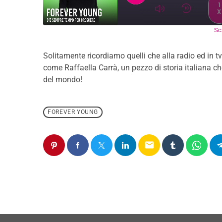
1
X
Sca
SUBSCRIBE
SH
SHARE
RSS FEED
Solitamente ricordiamo quelli che alla radio ed in tv
LINK
come Raffaella Carrà, un pezzo di storia italiana ch
del mondo!
EMBED
FOREVER YOUNG
email