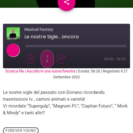
share
email
1
Musical Factory
Le nostre Sigle... ancora
1
00:00
/
56:26
X
Scarica file
|
Ascolta in una nuova finestra
|
Durata: 56:26
|
Registrato il 21
SUBSCRIBE
SHARE
Settembre 2022
SHARE
RSS FEED
Le nostre sigle del passato con Doriano ricordando
LINK
trasmissioni tv , cartoni animati e varietà!
EMBED
Vi ricordate “Supergulp”, “Magnum P.I.”, “Capitan Futuro”, ” Mork
& Mindy” e tanti altri?
FOREVER YOUNG