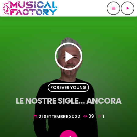
menu
play_arrow
play_arrow
FOREVER YOUNG
LE NOSTRE SIGLE… ANCORA
21 SETTEMBRE 2022
39
1
today