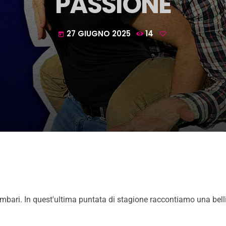
PASSIONE
27 GIUGNO 2025
14
today
lombari. In quest'ultima puntata di stagione raccontiamo una bell