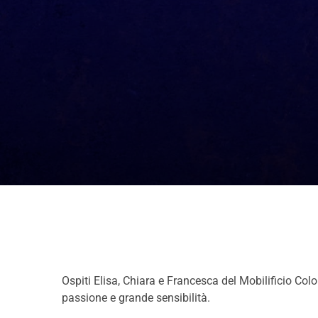
Ospiti Elisa, Chiara e Francesca del Mobilificio Co
passione e grande sensibilità.