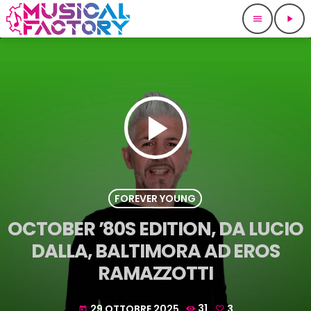
menu
play_arrow
play_arrow
FOREVER YOUNG
OCTOBER ’80S EDITION, DA LUCIO
DALLA, BALTIMORA AD EROS
RAMAZZOTTI
29 OTTOBRE 2025
31
3
today