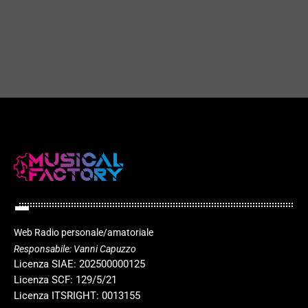
Festivalbar
play_arrow
today
29 APRILE 2026
54
2
2
play_arrow
Web Radio personale/amatoriale
Responsabile: Vanni Capuzzo
Licenza SIAE: 202500000125
Licenza SCF: 129/5/21
Licenza ITSRIGHT: 0013155