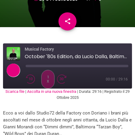
share
email
3
Musical Factory
October '80s Edition, da Lucio Dalla, Baltimora ad Eros Ramazzotti
1
00:00
/
29:16
X
Scarica file
|
Ascolta in una nuova finestra
|
Durata: 29:16
|
Registrato il 29
SUBSCRIBE
SHARE
Ottobre 2025
SHARE
RSS FEED
Ecco a voi dallo Studio72 della Factory con Doriano i brani più
LINK
ascoltati nel mese di ottobre negli anni ottanta, da Lucio Dalla e
EMBED
Gianni Morandi con “Dimmi dimmi”, Baltimora “Tarzan Boy”,
“Wild Boys” dei Duran Duran…