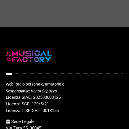
10 GIUGNO 2026
49
play_arrow
Web Radio personale/amatoriale
Responsabile: Vanni Capuzzo
Licenza SIAE: 202500000125
Licenza SCF: 129/5/21
Licenza ITSRIGHT: 0013155
Sede Legale
Via Zara 55, 36045