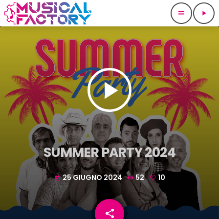
menu
play_arrow
play_arrow
SUMMER PARTY 2024
25 GIUGNO 2024
52
10
today
share
email