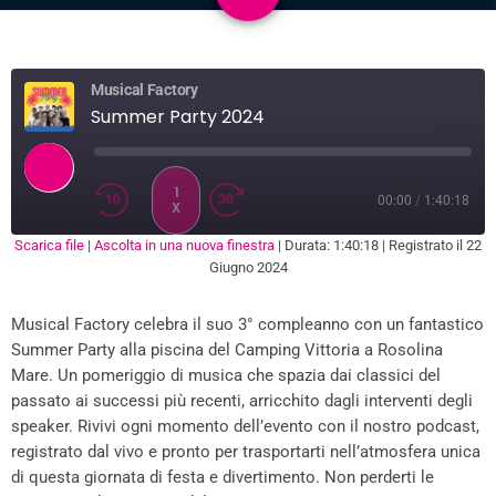
10
Musical Factory
Summer Party 2024
1
00:00
/
1:40:18
X
Scarica file
|
Ascolta in una nuova finestra
|
Durata: 1:40:18
|
Registrato il 22
SUBSCRIBE
SHARE
Giugno 2024
SHARE
RSS FEED
Musical Factory celebra il suo 3° compleanno con un fantastico
LINK
Summer Party alla piscina del Camping Vittoria a Rosolina
EMBED
Mare. Un pomeriggio di musica che spazia dai classici del
passato ai successi più recenti, arricchito dagli interventi degli
speaker. Rivivi ogni momento dell’evento con il nostro podcast,
registrato dal vivo e pronto per trasportarti nell’atmosfera unica
di questa giornata di festa e divertimento. Non perderti le