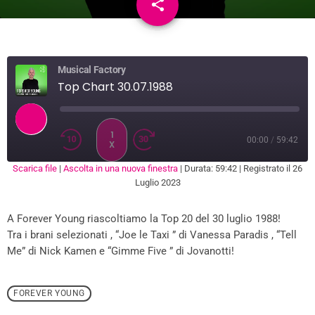
share
email
1
Musical Factory
Top Chart 30.07.1988
1
00:00
/
59:42
X
Scarica file
|
Ascolta in una nuova finestra
|
Durata: 59:42
|
Registrato il 26
SUBSCRIBE
SHARE
Luglio 2023
SHARE
RSS FEED
A Forever Young riascoltiamo la Top 20 del 30 luglio 1988!
LINK
Tra i brani selezionati , “Joe le Taxi ” di Vanessa Paradis , “Tell
EMBED
Me” di Nick Kamen e “Gimme Five ” di Jovanotti!
FOREVER YOUNG