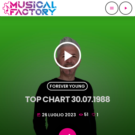
menu
play_arrow
play_arrow
FOREVER YOUNG
TOP CHART 30.07.1988
26 LUGLIO 2023
51
1
today