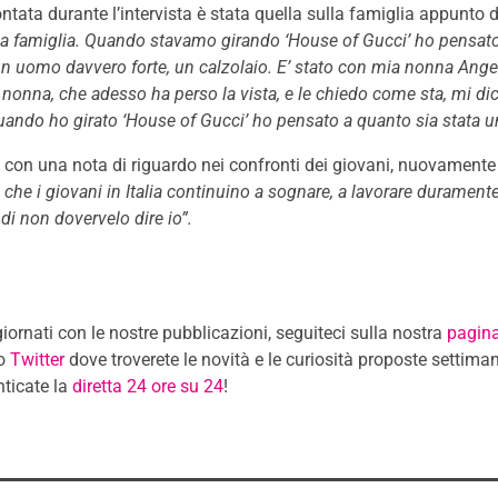
ntata durante l’intervista è stata quella sulla famiglia appunto di
a famiglia. Quando stavamo girando ‘House of Gucci’ ho pensato
 uomo davvero forte, un calzolaio. E’ stato con mia nonna Angel
onna, che adesso ha perso la vista, e le chiedo come sta, mi dic
ando ho girato ‘House of Gucci’ ho pensato a quanto sia stata un
sa con una nota di riguardo nei confronti dei giovani, nuovamente
 che i giovani in Italia continuino a sognare, a lavorare duramente
di non dovervelo dire io”.
ornati con le nostre pubblicazioni, seguiteci sulla nostra
pagin
o
Twitter
dove troverete le novità e le curiosità proposte settim
ticate la
diretta 24 ore su 24
!