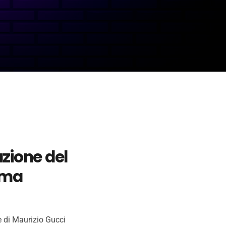
azione del
rima
e di Maurizio Gucci