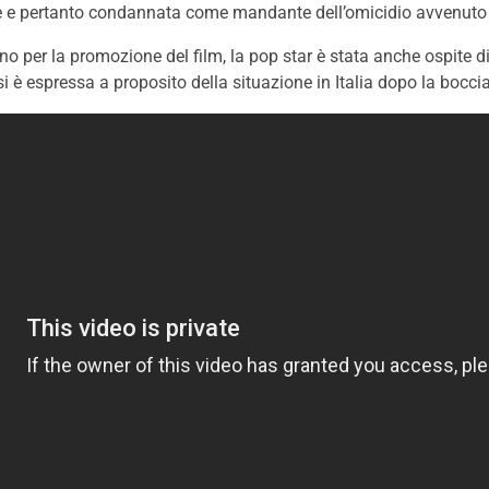
e e pertanto condannata come mandante dell’omicidio avvenuto 
no per la promozione del film, la pop star è stata anche ospite d
 è espressa a proposito della situazione in Italia dopo la bocci