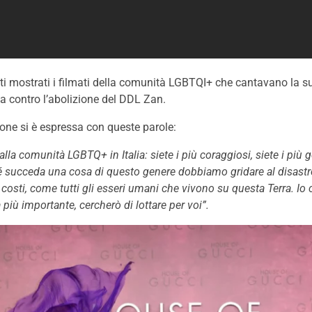
i mostrati i filmati della comunità LGBTQI+ che cantavano la 
a contro l’abolizione del DDL Zan.
ne si è espressa con queste parole:
lla comunità LGBTQ+ in Italia: siete i più coraggiosi, siete i più ge
é succeda una cosa di questo genere dobbiamo gridare al disastr
i i costi, come tutti gli esseri umani che vivono su questa Terra. Io
 più importante, cercherò di lottare per voi”.