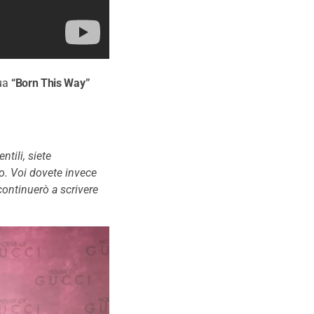
sua
“Born This Way”
ntili, siete
o. Voi dovete invece
 continuerò a scrivere