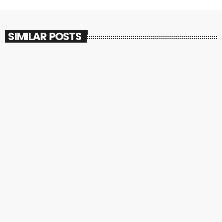
SIMILAR POSTS
insert_link
ATTUALITÀ