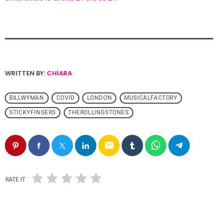
WRITTEN BY:
CHIARA
BILLWYMAN
COVID
LONDON
MUSICALFACTORY
STICKYFINGERS
THEROLLINGSTONES
email
RATE IT