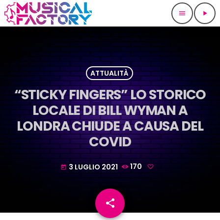
menu
play_arrow
ATTUALITÀ
“STICKY FINGERS” LO STORICO
LOCALE DI BILL WYMAN A
LONDRA CHIUDE A CAUSA DEL
COVID
3 LUGLIO 2021
170
today
share
email