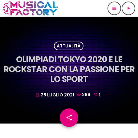
menu
play_arrow
ATTUALITÀ
OLIMPIADI TOKYO 2020 E LE
ROCKSTAR CON LA PASSIONE PER
LO SPORT
28 LUGLIO 2021
266
1
today
share
email
1