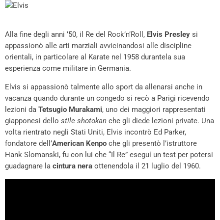
Alla fine degli anni ’50, il Re del Rock’n’Roll,
Elvis Presley
si
appassionò alle arti marziali avvicinandosi alle discipline
orientali, in particolare al Karate nel 1958 durantela sua
esperienza come militare in Germania.
Elvis si appassionò talmente allo sport da allenarsi anche in
vacanza quando durante un congedo si recò a Parigi ricevendo
lezioni da
Tetsugio Murakami
, uno dei maggiori rappresentati
giapponesi dello
stile shotokan
che gli diede lezioni private. Una
volta rientrato negli Stati Uniti, Elvis incontrò Ed Parker,
fondatore dell’
American Kenpo
che gli presentò l’istruttore
Hank Slomanski, fu con lui che “Il Re” eseguí un test per potersi
guadagnare la
cintura nera
ottenendola il 21 luglio del 1960.