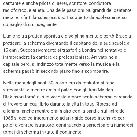
cantante è anche pilota di aerei, scrittore, conduttore
radiofonico, e atleta. Una delle passioni più grandi del cantante
metal è infatti la
scherma
, sport scoperto da adolescente su
consiglio di un insegnante.
L’unione tra pratica sportiva e disciplina mentale portò Bruce a
praticare la scherma diventando il capitano della sua scuola a
15 anni. Successivamente si trasferí a Londra nel tentativo di
intraprendere la carriera da professionista. Arrivato nela
capitale però, si indirizzò totalmente verso la musica e la
scherma passò in secondo piano fino a scomparire.
Nella metà degli anni ’80 la carriera da rockstar si fece
stressante, e mentre era sul palco con gli Iron Maiden,
Dickinson tornò al suo vecchio amore per la scherma cercando
di trovare un equilibrio durante la vita in tour. Riprese ad
allenarsi
anche mentre era in giro con la band e sul finire del
1985 si dedicò interamente ad un rigido corso intensivo per
poter diventare istruttore, continuando a partecipare a numerosi
tornei di scherma in tutto il continente.