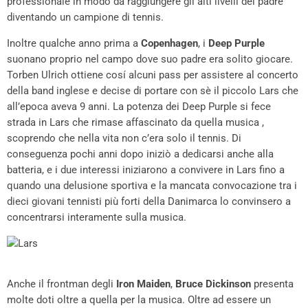
professionale in modo da raggiungere gli alti livelli del padre
diventando un campione di tennis.
Inoltre qualche anno prima a
Copenhagen
, i
Deep Purple
suonano proprio nel campo dove suo padre era solito giocare.
Torben Ulrich ottiene cosí alcuni pass per assistere al concerto
della band inglese e decise di portare con sè il piccolo Lars che
all’epoca aveva 9 anni. La potenza dei Deep Purple si fece
strada in Lars che rimase affascinato da quella musica ,
scoprendo che nella vita non c’era solo il tennis. Di
conseguenza pochi anni dopo iniziò a dedicarsi anche alla
batteria, e i due interessi iniziarono a convivere in Lars fino a
quando una delusione sportiva e la mancata convocazione tra i
dieci giovani tennisti più forti della Danimarca lo convinsero a
concentrarsi interamente sulla musica.
Anche il frontman degli
I
ron Maiden
,
Bruce Dickinson
presenta
molte doti oltre a quella per la musica. Oltre ad essere un