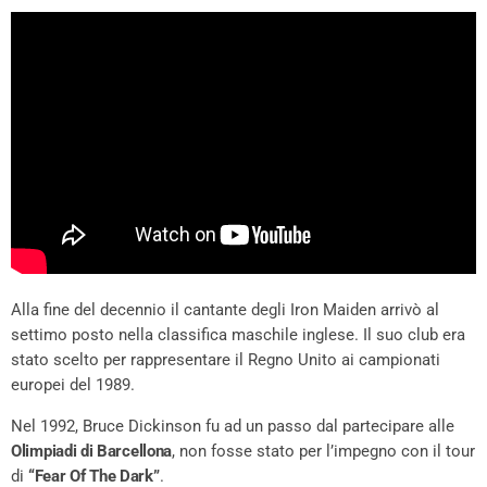
Alla fine del decennio il cantante degli Iron Maiden arrivò al
settimo posto nella classifica maschile inglese. Il suo club era
stato scelto per rappresentare il Regno Unito ai campionati
europei del 1989.
Nel 1992, Bruce Dickinson fu ad un passo dal partecipare alle
Olimpiadi di Barcellona
, non fosse stato per l’impegno con il tour
di
“Fear Of The Dark”
.