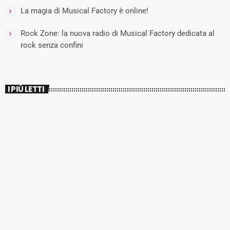
La magia di Musical Factory è online!
Rock Zone: la nuova radio di Musical Factory dedicata al
rock senza confini
I PIÙ LETTI
insert_link